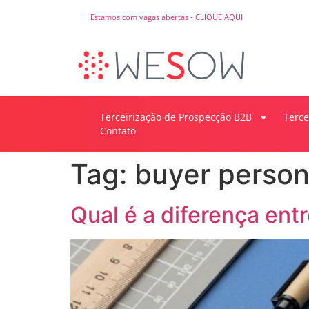
Estamos com vagas abertas - CLIQUE AQUI
Terceirização de Prospecção B2B
Terce
Contato
Tag:
buyer perso
Qual é a diferença entr