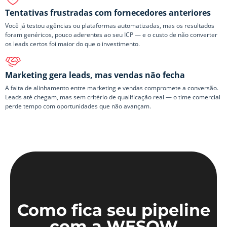
Tentativas frustradas com fornecedores anteriores
Você já testou agências ou plataformas automatizadas, mas os resultados
foram genéricos, pouco aderentes ao seu ICP — e o custo de não converter
os leads certos foi maior do que o investimento.
Marketing gera leads, mas vendas não fecha
A falta de alinhamento entre marketing e vendas compromete a conversão.
Leads até chegam, mas sem critério de qualificação real — o time comercial
perde tempo com oportunidades que não avançam.
Como fica seu pipeline
com a WESOW