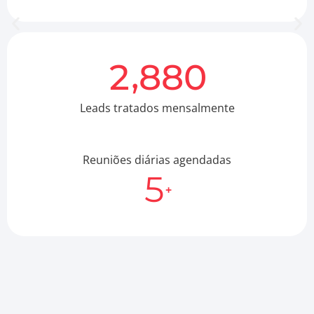
,
2
8
8
0
Leads tratados mensalmente
Reuniões diárias agendadas
5
+