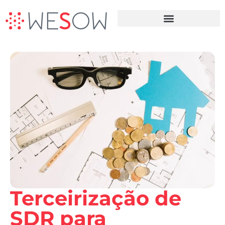
Terceirização da Prospecção B2B
Terceirização de
SDR para