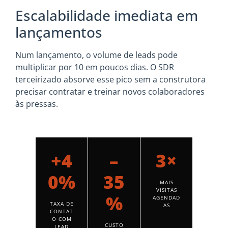
Escalabilidade imediata em
lançamentos
Num lançamento, o volume de leads pode
multiplicar por 10 em poucos dias. O SDR
terceirizado absorve esse pico sem a construtora
precisar contratar e treinar novos colaboradores
às pressas.
+4
–
3×
0%
35
MAIS
VISITAS
%
AGENDAD
TAXA DE
AS
CONTAT
O COM
CUSTO
LEAD